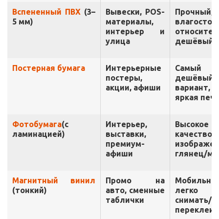
Вспененный ПВХ
(3–
Вывески, POS-
Прочный,
5 мм)
материалы,
влагостой
интерьер и
относител
улица
дешёвый
Постерная бумага
Интерьерные
Самый
постеры,
дешёвый
акции, афиши
вариант,
яркая печ
Фотобумага
(с
Интерьер,
Высокое
ламинацией)
выставки,
качество
премиум-
изображен
афиши
глянец/ма
Магнитный винил
Промо на
Мобильны
(тонкий)
авто, сменные
легко
таблички
снимать/
переклеив