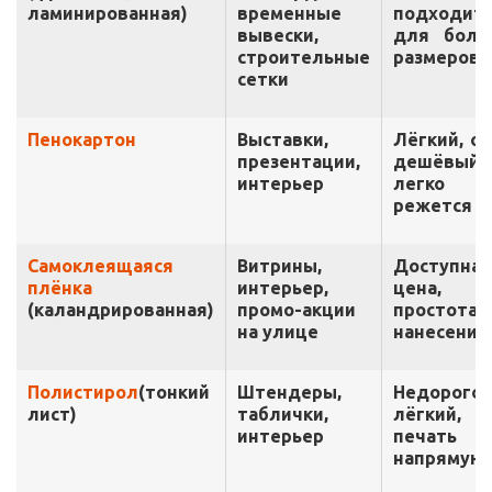
ламинированная)
временные
подходит
вывески,
для боль
строительные
размеров
сетки
Пенокартон
Выставки,
Лёгкий, о
презентации,
дешёвый,
интерьер
легко
режется
Самоклеящаяся
Витрины,
Доступная
плёнка
интерьер,
цена,
(каландрированная)
промо-акции
простота
на улице
нанесения
Полистирол
(тонкий
Штендеры,
Недорогой
лист)
таблички,
лёгкий,
интерьер
печать
напрямую