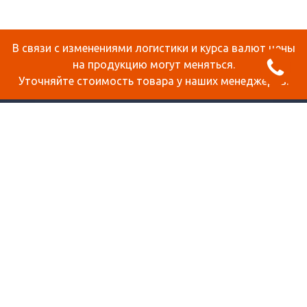
В связи с изменениями логистики и курса валют цены
на продукцию могут меняться.
Уточняйте стоимость товара у наших менеджеров.
О КОМПАНИИ
ДОСТАВКА И ОПЛАТА
СТАТЬИ
КОНТАКТЫ
КАРТА САЙТА
ПРОДУКЦИЯ
СОТОВЫЙ ПОЛИКАРБОНАТ
МОНОЛИТНЫЙ ПОЛИКАРБОНАТ
ОРГСТЕКЛО
ПЕНОКАРТОН