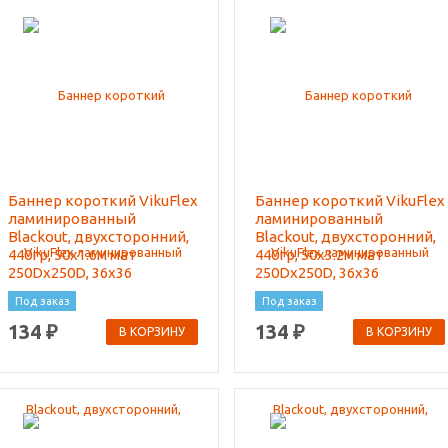
Баннер короткий VikuFlex
Баннер короткий VikuFlex
ламинированный
ламинированный
Blackout, двухсторонний,
Blackout, двухсторонний,
440гр, 50x1.6м мат
440гр, 50x3.2м мат
250Dx250D, 36x36
250Dx250D, 36x36
Под заказ
Под заказ
134 ₽
134 ₽
В КОРЗИНУ
В КОРЗИНУ