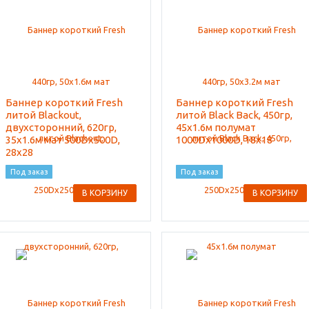
Баннер короткий Fresh
Баннер короткий Fresh
литой Blackout,
литой Black Back, 450гр,
двухсторонний, 620гр,
45x1.6м полумат
35x1.6м мат 500Dx500D,
1000Dx1000D, 18x18
28x28
Под заказ
Под заказ
В КОРЗИНУ
В КОРЗИНУ