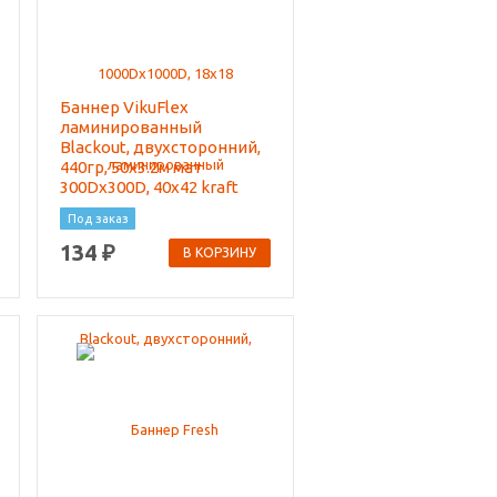
Баннер VikuFlex
ламинированный
Blackout, двухсторонний,
440гр, 50x3.2м мат
300Dx300D, 40x42 kraft
Под заказ
134 ₽
В КОРЗИНУ