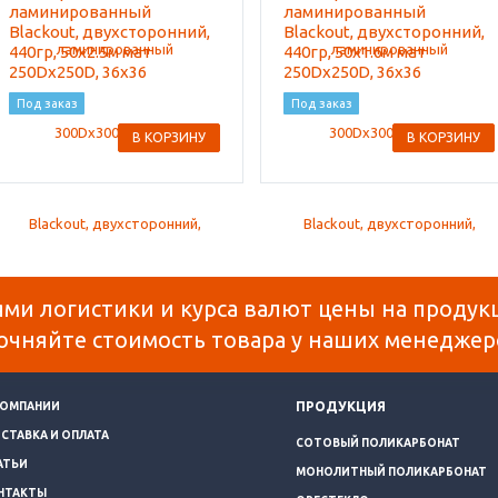
ламинированный
ламинированный
Blackout, двухсторонний,
Blackout, двухсторонний,
440гр, 50x2.5м мат
440гр, 50x1.6м мат
250Dx250D, 36x36
250Dx250D, 36x36
Под заказ
Под заказ
В КОРЗИНУ
В КОРЗИНУ
ями логистики и курса валют цены на продук
очняйте стоимость товара у наших менеджер
ПРОДУКЦИЯ
КОМПАНИИ
СТАВКА И ОПЛАТА
СОТОВЫЙ ПОЛИКАРБОНАТ
АТЬИ
МОНОЛИТНЫЙ ПОЛИКАРБОНАТ
НТАКТЫ