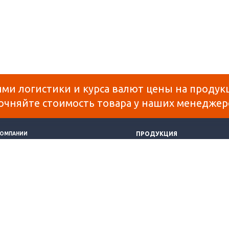
ями логистики и курса валют цены на продук
очняйте стоимость товара у наших менеджер
ПРОДУКЦИЯ
КОМПАНИИ
СТАВКА И ОПЛАТА
СОТОВЫЙ ПОЛИКАРБОНАТ
АТЬИ
МОНОЛИТНЫЙ ПОЛИКАРБОНАТ
НТАКТЫ
ОРГСТЕКЛО
РТА САЙТА
ПЕНОКАРТОН
САМОКЛЕЯЩАЯСЯ ПЛЕНКА
касающаяся технических характеристик, наличия на складе, стоимости то