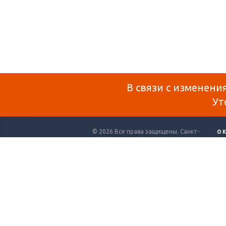
В связи с изменени
Ут
© 2026 Все права защищены. Санкт-
О 
Петербург.
ДО
Создание и продвижение сайта
СТ
КО
КА
Вся представленная на сайте информация, 