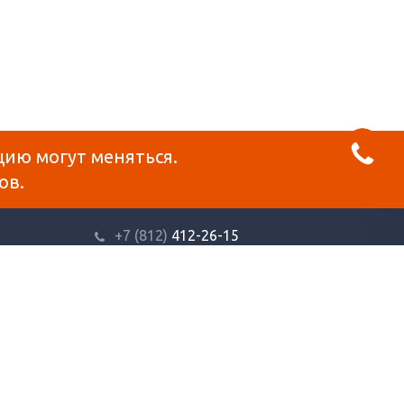
цию могут меняться.
ов.
+7 (812)
412-26-15
info@reklama-mat.ru
варов, носит информационный характер и ни