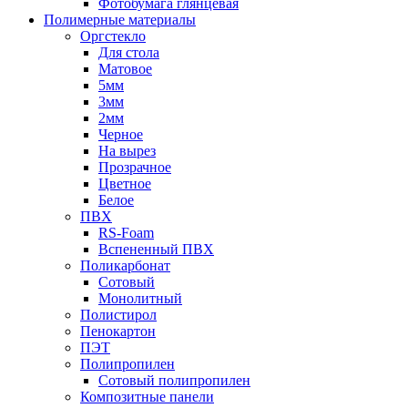
Фотобумага глянцевая
Полимерные материалы
Оргстекло
Для стола
Матовое
5мм
3мм
2мм
Черное
На вырез
Прозрачное
Цветное
Белое
ПВХ
RS-Foam
Вспененный ПВХ
Поликарбонат
Сотовый
Монолитный
Полистирол
Пенокартон
ПЭТ
Полипропилен
Сотовый полипропилен
Композитные панели