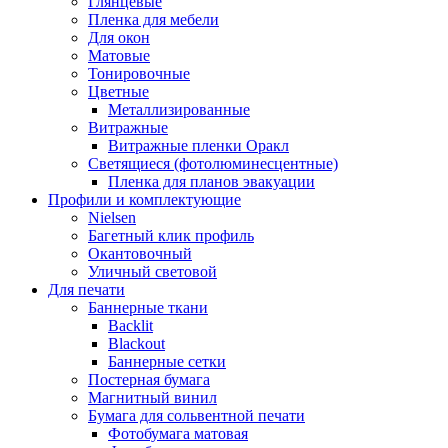
Глянцевые
Пленка для мебели
Для окон
Матовые
Тонировочные
Цветные
Металлизированные
Витражные
Витражные пленки Оракл
Светящиеся (фотолюминесцентные)
Пленка для планов эвакуации
Профили и комплектующие
Nielsen
Багетный клик профиль
Окантовочный
Уличный световой
Для печати
Баннерные ткани
Backlit
Blackout
Баннерные сетки
Постерная бумага
Магнитный винил
Бумага для сольвентной печати
Фотобумага матовая