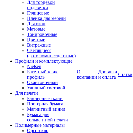
Для торцевой
подсветки
Глянцевые
Пленка для мебели
Для окон
Матовые
Тонировочные
Цветные
Витражные
Светящиеся
(фотолюминесцентные)
Профили и комплектующие
Nielsen
Багетный клик
О
Доставка
Статьи
профиль
компании
и оплата
Окантовочный
Уличный световой
Для печати
Баннерные ткани
Постерная бумага
Магнитный винил
Бумага для
сольвентной печати
Полимерные материалы
Оргстекло