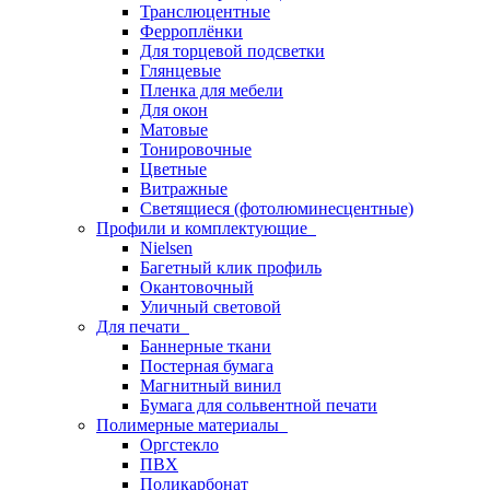
Транслюцентные
Ферроплёнки
Для торцевой подсветки
Глянцевые
Пленка для мебели
Для окон
Матовые
Тонировочные
Цветные
Витражные
Светящиеся (фотолюминесцентные)
Профили и комплектующие
Nielsen
Багетный клик профиль
Окантовочный
Уличный световой
Для печати
Баннерные ткани
Постерная бумага
Магнитный винил
Бумага для сольвентной печати
Полимерные материалы
Оргстекло
ПВХ
Поликарбонат