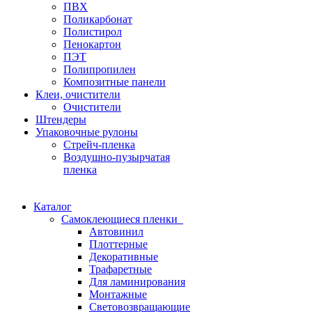
ПВХ
Поликарбонат
Полистирол
Пенокартон
ПЭТ
Полипропилен
Композитные панели
Клеи, очистители
Очистители
Штендеры
Упаковочные рулоны
Стрейч-пленка
Воздушно-пузырчатая
пленка
Каталог
Самоклеющиеся пленки
Автовинил
Плоттерные
Декоративные
Трафаретные
Для ламинирования
Монтажные
Световозвращающие