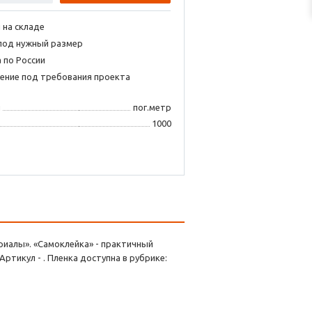
 на складе
под нужный размер
 по России
ение под требования проекта
я
пог.метр
1000
ериалы». «Самоклейка» - практичный
ртикул - . Пленка доступна в рубрике: