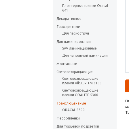
Плоттерные пленки Oracal
641
Декоративные
Трафаретные
Для пескоструя
Для ламинирования
SAV ламинационные
Для напольной ламинации
Монтажные
Световозвращающие
Световозвращающие
пленки Vikulux ТМ 3100
Световозвращающие
пленки ORALITE 5300
П
Транслюцентные
м
ORACAL 8500
Т
Ферроплёнки
Для торцевой подсветки