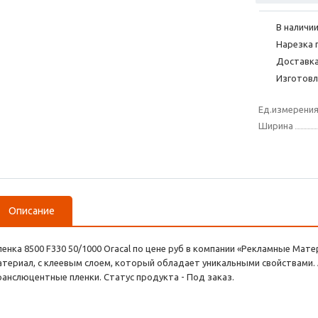
В наличии
Нарезка 
Доставка
Изготовл
Ед.измерени
Ширина
Описание
ленка 8500 F330 50/1000 Oracal по цене руб в компании «Рекламные Мат
атериал, с клеевым слоем, который обладает уникальными свойствами. А
ранслюцентные пленки. Статус продукта - Под заказ.