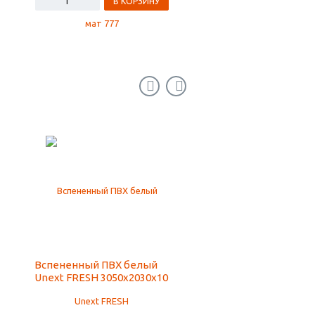
В КОРЗИНУ
В КОРЗ
Вспененный ПВХ белый
Баннер Fresh
Unext FRESH 3050х2030х10
ламинированный
Blackout, двухсторон
440гр, 50x3.2м мат