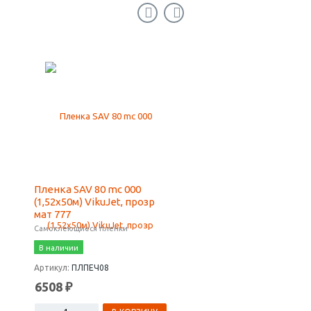
Пленка SAV 80 mc 000
Пленка SAV 80 mc 010
(1,52х50м) VikuJet, прозр
(1,07х50м) VikuJet, бе
мат 777
глянец
Самоклеющиеся пленки
Самоклеющиеся пленки
В наличии
В наличии
Артикул:
ПЛПЕЧ08
Артикул:
ПЛПЕЧ09
6508 ₽
4003 ₽