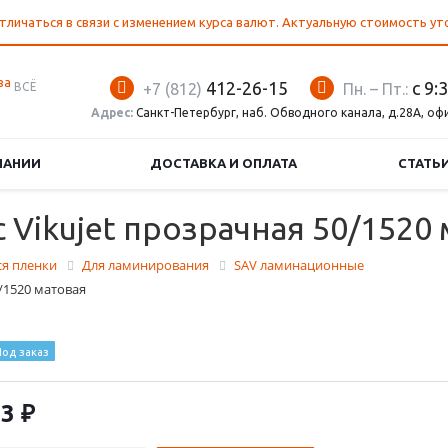
тличаться в связи с изменением курса валют. Актуальную стоимость у
412-26-15
с 9:
ВСЁ
+7 (812)
Пн. – Пт.:
Адрес:
Санкт-Петербург, наб. Обводного канала, д.28А, оф
ПАНИИ
ДОСТАВКА И ОПЛАТА
СТАТЬ
 Vikujet прозрачная 50/1520
я пленки
Для ламинирования
SAV ламинационные
0/1520 матовая
од заказ
3 ₽