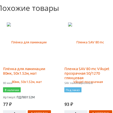
Похожие товары
Плёнка для ламинации
Пленка SAV 80 mc Vikujet
80мк, 50х1.52м, мат
прозрачная 50/1270
глянцевая
80 мкм
SAV ламинационные
В наличии
Под заказ
Артикул:
ПДЛ80152М
77 ₽
93 ₽