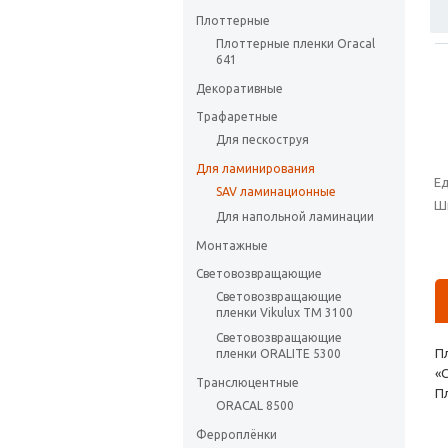
Плоттерные
Плоттерные пленки Oracal
641
Декоративные
Трафаретные
Для пескоструя
Для ламинирования
Е
SAV ламинационные
Ш
Для напольной ламинации
Монтажные
Световозвращающие
Световозвращающие
пленки Vikulux ТМ 3100
Световозвращающие
П
пленки ORALITE 5300
«
Транслюцентные
П
ORACAL 8500
Ферроплёнки