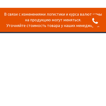
В связи с изменениями логистики и курса валют цены
на продукцию могут меняться.
Уточняйте стоимость товара у наших менеджеров.
О КОМПАНИИ
ДОСТАВКА И ОПЛАТА
СТАТЬИ
КОНТАКТЫ
КАРТА САЙТА
ПРОДУКЦИЯ
СОТОВЫЙ ПОЛИКАРБОНАТ
МОНОЛИТНЫЙ ПОЛИКАРБОНАТ
ОРГСТЕКЛО
ПЕНОКАРТОН