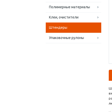
Полимерные материалы
Клеи, очистители
Штендеры
Упаковочные рулоны
Ш
в
р
л