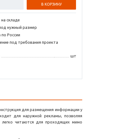
В КОРЗИНУ
 на складе
под нужный размер
 по России
ение под требования проекта
я
шт
онструкция для размещения информации у
ходит для наружной рекламы, позволяя
е легко читаются для проходящих мимо