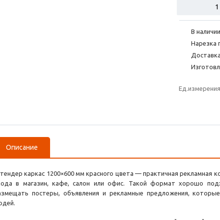
В наличии
Нарезка 
Доставка
Изготовл
Ед.измерени
Описание
тендер каркас 1200×600 мм красного цвета — практичная рекламная к
хода в магазин, кафе, салон или офис. Такой формат хорошо под
азмещать постеры, объявления и рекламные предложения, которы
юдей.