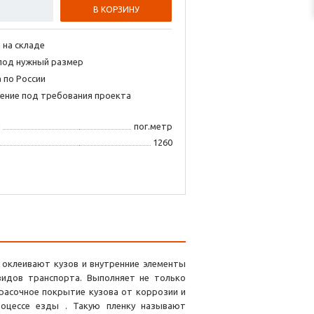
В КОРЗИНУ
 на складе
под нужный размер
 по России
ение под требования проекта
я
пог.метр
1260
й оклеивают кузов и внутренние элементы
видов транспорта. Выполняет не только
асочное покрытие кузова от коррозии и
роцессе езды . Такую пленку называют