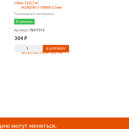
глян 1х0,7 м
Полимерные материалы
Полимерные материалы
Артикул:
П
В наличии
В наличии
Артикул:
ПЕНТ010
304 ₽
2677 ₽
В КОРЗИНУ
В КОРЗ
цию могут меняться.