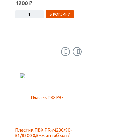
1200 ₽
1200 ₽
В КОРЗИНУ
В КОРЗ
Пластик ПВХ PR-M280/90-
ПВХ UNEXT STRONG
51/8800 0,5мм антиб.мат/
3050х2030х2 белый