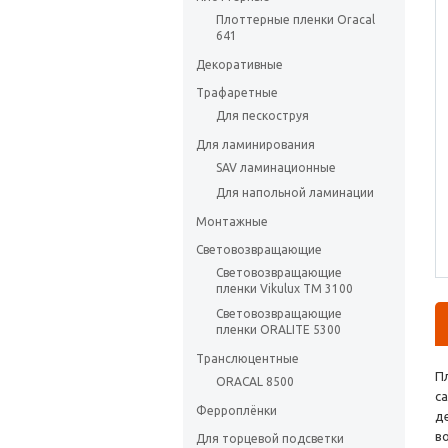
Плоттерные пленки Oracal
641
Декоративные
Трафаретные
Для пескоструя
Для ламинирования
SAV ламинационные
Для напольной ламинации
Монтажные
Световозвращающие
Световозвращающие
пленки Vikulux ТМ 3100
Световозвращающие
пленки ORALITE 5300
Транслюцентные
П
ORACAL 8500
с
Ферроплёнки
д
в
Для торцевой подсветки