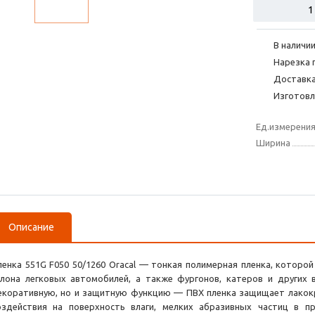
В наличии
Нарезка 
Доставка
Изготовл
Ед.измерени
Ширина
Описание
ленка 551G F050 50/1260 Oracal — тонкая полимерная пленка, которо
алона легковых автомобилей, а также фургонов, катеров и других 
екоративную, но и защитную функцию — ПВХ пленка защищает лакокр
оздействия на поверхность влаги, мелких абразивных частиц в п