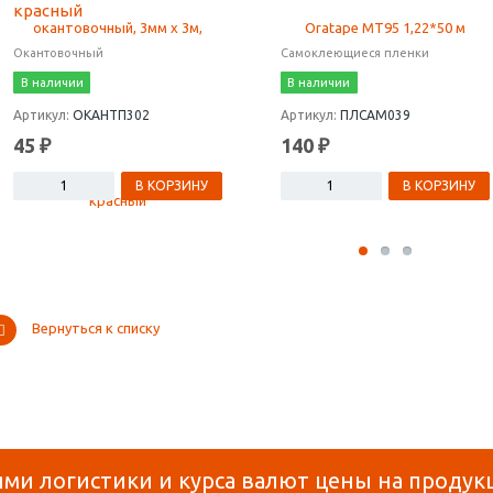
красный
Окантовочный
Самоклеющиеся пленки
В наличии
В наличии
Артикул:
ОКАНТП302
Артикул:
ПЛСАМ039
45 ₽
140 ₽
В КОРЗИНУ
В КОРЗИНУ
Вернуться к списку
ями логистики и курса валют цены на продук