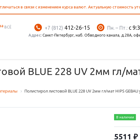
тличаться в связи с изменением курса валют. Актуальную стоимость у
412-26-15
с 9:
ВСЁ
+7 (812)
Пн. – Пт.:
Адрес:
Санкт-Петербург, наб. Обводного канала, д.28А, оф
овой BLUE 228 UV 2мм гл/ма
атериалы
Полистирол листовой BLUE 228 UV 2мм гл/мат HIPS GEBA
В наличии
5511 ₽