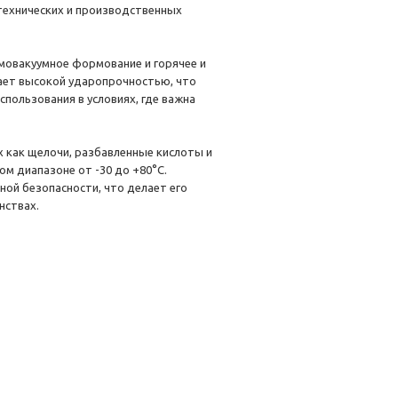
 технических и производственных
мовакуумное формование и горячее и
ает высокой ударопрочностью, что
пользования в условиях, где важна
х как щелочи, разбавленные кислоты и
м диапазоне от -30 до +80°C.
ой безопасности, что делает его
нствах.