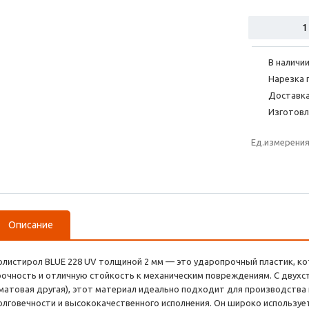
В наличии
Нарезка 
Доставка
Изготовл
Ед.измерени
Описание
олистирол BLUE 228 UV толщиной 2 мм — это ударопрочный пластик, ко
рочность и отличную стойкость к механическим повреждениям. С двухс
 матовая другая), этот материал идеально подходит для производства
олговечности и высококачественного исполнения. Он широко используе