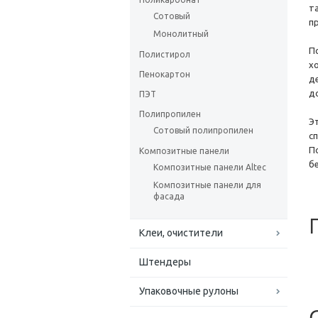
т
Сотовый
п
Монолитный
П
Полистирол
х
Пенокартон
д
д
ПЭТ
Полипропилен
Э
Сотовый полипропилен
с
П
Композитные панели
б
Композитные панели Altec
Композитные панели для
фасада
Клеи, очистители
Штендеры
Упаковочные рулоны