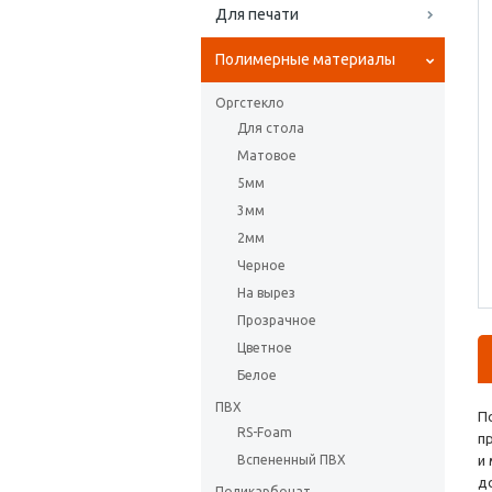
Для печати
Полимерные материалы
Оргстекло
Для стола
Матовое
5мм
3мм
2мм
Черное
На вырез
Прозрачное
Цветное
Белое
ПВХ
П
RS-Foam
п
Вспененный ПВХ
и
д
Поликарбонат