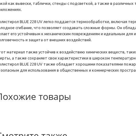
акой как вывески, таблички, стенды с подсветкой, а также в различных
риложениях.
олистирол BLUE 228 UV легко поддается термообработке, включая тер
олодное сгибание, что позволяет создавать сложные формы. Он облад
елает его устойчивым к механическим повреждениям и идеальным для ис
олговечность и защита от внешних воздействий.
тот материал также устойчив к воздействию химических веществ, таки
пирты, а также сохраняет свои характеристики в широком температурно
олистирол BLUE 228 UV также обладает хорошими показателями пожарн
езопасным для использования в общественных и коммерческих простра
Похожие товары
Смотрите также