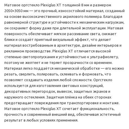
Матовое оргстекло Plexiglas XT толщиной 8 мм и размером
2050×3050 мм — это прочный, износостойкий материал, созданный
на основе высококачественного акрилового полимера. Благодаря
равномерной структуре и устойчивости к механическим нагрузкам,
он сохраняет форму даже при длительной эксплуатации. Матовая
поверхность обеспечивает мягкое рассеивание света, снижает
блики и создаёт приятный визуальный эффект, что делает
материал востребованным в архитектуре, дизайне интерьеров и
рекламном производстве. Plexiglas XT отличается высокой
степенью светопропускания и устойчивостью к ультрафиолету,
поэтому не желтеет и не теряет прозрачности со временем.
Материал легко поддаётся механической обработке — его можно
резать, сверлить, полировать, склеивать и формовать, что
позволяет создавать изделия любой сложности. Оргстекло
используется для изготовления световых конструкций,
декоративных перегородок, вывесок, защитных экранов и
наружного остекления. Защитная плёнка на обеих сторонах
предотвращает повреждения при транспортировке и монтаже.
Матовое оргстекло Plexiglas XT сочетает функциональность,
прочность и современный внешний вид, обеспечивая эстетичный
результат в любых условиях применения.