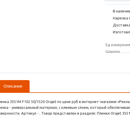
В наличии
Нарезка 
Доставка
Изготовл
Ед.измерени
Ширина
Описание
ленка 3551M F102 50/1520 Orajet по цене руб в интернет-магазине «Ре
ленка - универсальный материал, с клеевым слоем, который обеспечива
верхности. Артикул - . Товар представлен в разделе: Пленки Orajet 3551