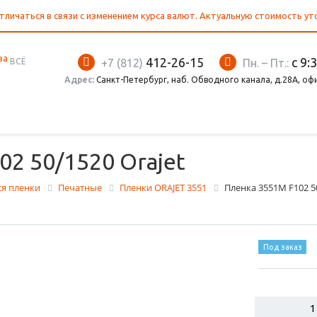
тличаться в связи с изменением курса валют. Актуальную стоимость у
412-26-15
с 9:
ВСЁ
+7 (812)
Пн. – Пт.:
Адрес:
Санкт-Петербург, наб. Обводного канала, д.28А, оф
2 50/1520 Orajet
я пленки
Печатные
Пленки ORAJET 3551
Пленка 3551M F102 50
Под заказ