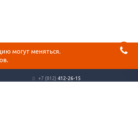
цию могут меняться.
ов.
+7 (812)
412-26-15
info@reklama-mat.ru
варов, носит информационный характер и ни