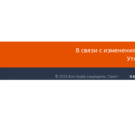
В связи с изменени
Ут
© 2026 Все права защищены. Санкт-
О 
Петербург.
ДО
Создание и продвижение сайта
СТ
КО
КА
Вся представленная на сайте информация, 