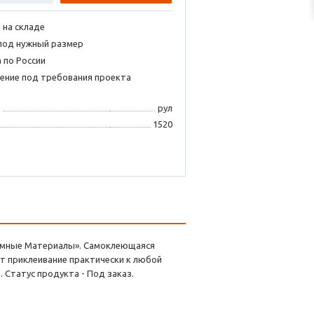
 на складе
под нужный размер
 по России
ение под требования проекта
я
рул
1520
кламные Материалы». Самоклеющаяся
ет приклеивание практически к любой
. Статус продукта - Под заказ.