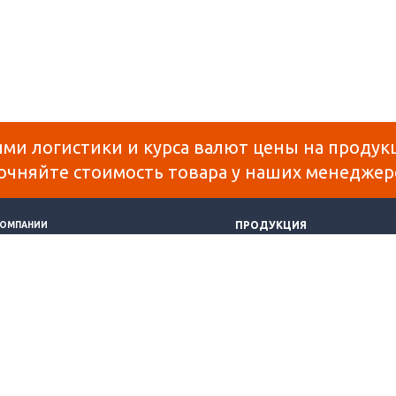
ями логистики и курса валют цены на продук
очняйте стоимость товара у наших менеджер
ПРОДУКЦИЯ
КОМПАНИИ
СТАВКА И ОПЛАТА
СОТОВЫЙ ПОЛИКАРБОНАТ
АТЬИ
МОНОЛИТНЫЙ ПОЛИКАРБОНАТ
НТАКТЫ
ОРГСТЕКЛО
РТА САЙТА
ПЕНОКАРТОН
САМОКЛЕЯЩАЯСЯ ПЛЕНКА
касающаяся технических характеристик, наличия на складе, стоимости то