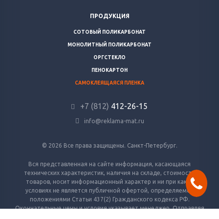
ПРОДУКЦИЯ
СОТОВЫЙ ПОЛИКАРБОНАТ
МОНОЛИТНЫЙ ПОЛИКАРБОНАТ
ОРГСТЕКЛО
ПЕНОКАРТОН
САМОКЛЕЯЩАЯСЯ ПЛЕНКА
+7 (812)
412-26-15
info@reklama-mat.ru
© 2026 Все права защищены. Санкт-Петербург.
Вся представленная на сайте информация, касающаяся
технических характеристик, наличия на складе, стоимости
товаров, носит информационный характер и ни при каких
условиях не является публичной офертой, определяемой
положениями Статьи 437(2) Гражданского кодекса РФ.
Окончательные цены и условия указывает менеджер. Отправляя
заявку — вы соглашаетесь с условиями обработки персональных