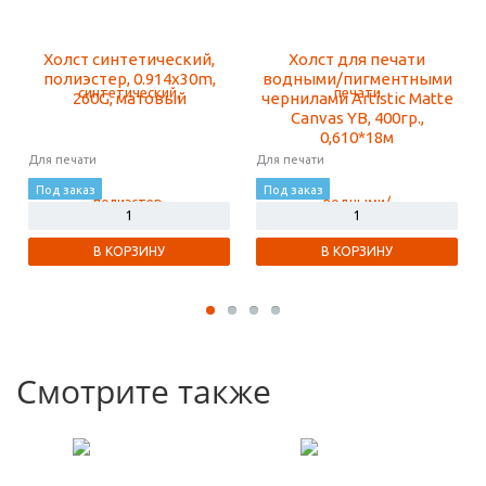
Холст синтетический,
Холст для печати
полиэстер, 0.914x30m,
водными/пигментными
260G, матовый
чернилами Artistic Matte
Canvas YB, 400гр.,
0,610*18м
Для печати
Для печати
Под заказ
Под заказ
В КОРЗИНУ
В КОРЗИНУ
Смотрите также