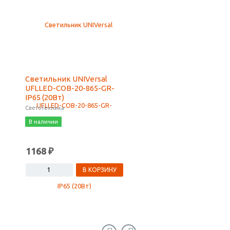
Светильник UNIVersal
Светильник "UNIVers
UFLLED-COB-20-865-GR-
UFLLED-COB-10-865-
IP65 (20Вт)
IP65 (10Вт)
Светотехника
Светотехника
В наличии
В наличии
1168 ₽
606 ₽
В КОРЗИНУ
В КОРЗ