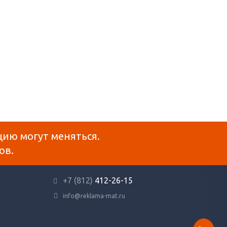
В КОРЗ
цию могут меняться.
ов.
+7 (812)
412-26-15
info@reklama-mat.ru