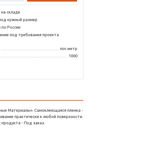
 на складе
под нужный размер
 по России
ение под требования проекта
я
пог.метр
1000
амные Материалы». Самоклеющаяся пленка -
ивание практически к любой поверхности.
 продукта - Под заказ.