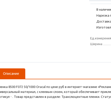
В наличии
Нарезка 
Доставка
Изготовл
Ед.измерени
Ширина
Описание
ленка 8500 F072 50/1000 Oracal по цене руб в интернет-магазине «Рекл
ниверсальный материал, с клеевым слоем, который обеспечивает прикле
ртикул - . Товар представлен в разделе: Транслюцентные пленки. Статус