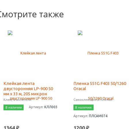
Смотрите также
Клейкая лента
Пленка 551G F403 50/1260
двусторонняя LP-900 50
Oracal
мм х 33 м, 205 микрон
Клеи, очистители
Самоклеющиеся пленки
Артикул:
КЛЛ003
В наличии
В наличии
Артикул:
ПЛСАМ074
1364 ₽
1200 ₽