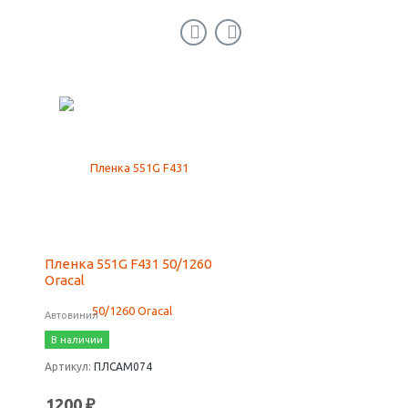
Пленка 551G F431 50/1260
Turbofix 812, клей 50 
Oracal
Автовинил
Клей
В наличии
В наличии
Артикул:
ПЛСАМ074
Артикул:
TURBOFIX-812-5
1200 ₽
220 ₽