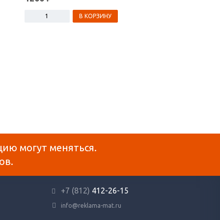
В КОРЗИНУ
В КОРЗ
цию могут меняться.
ов.
+7 (812)
412-26-15
info@reklama-mat.ru