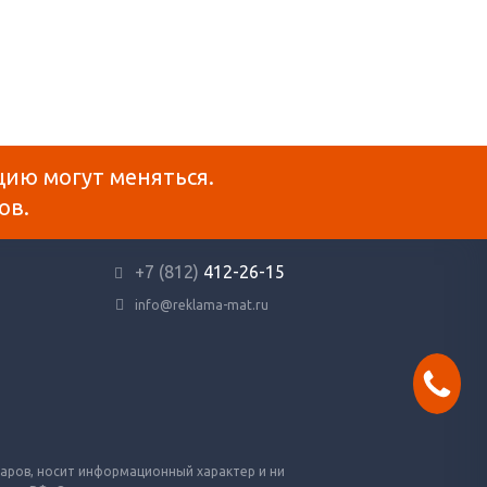
цию могут меняться.
ов.
+7 (812)
412-26-15
info@reklama-mat.ru
варов, носит информационный характер и ни