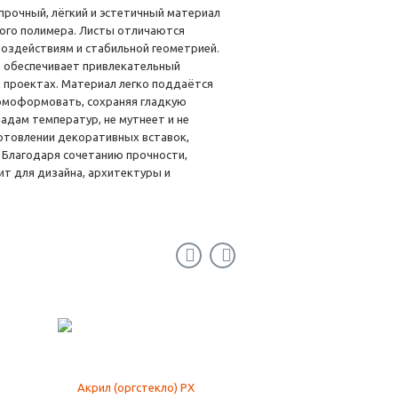
прочный, лёгкий и эстетичный материал
вого полимера. Листы отличаются
воздействиям и стабильной геометрией.
3 обеспечивает привлекательный
 проектах. Материал легко поддаётся
ермоформовать, сохраняя гладкую
падам температур, не мутнеет и не
готовлении декоративных вставок,
. Благодаря сочетанию прочности,
т для дизайна, архитектуры и