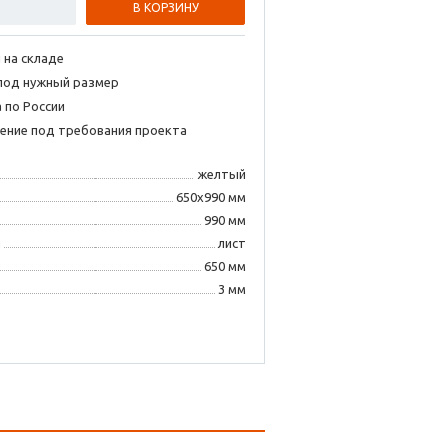
В КОРЗИНУ
 на складе
под нужный размер
 по России
ение под требования проекта
желтый
650х990 мм
990 мм
я
лист
650 мм
3 мм