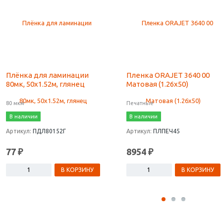
Плёнка для ламинации
Пленка ORAJET 3640 00
80мк, 50х1.52м, глянец
Матовая (1.26х50)
80 мкм
Печатные
В наличии
В наличии
Артикул:
ПДЛ80152Г
Артикул:
ПЛПЕЧ45
77 ₽
8954 ₽
В КОРЗИНУ
В КОРЗИНУ