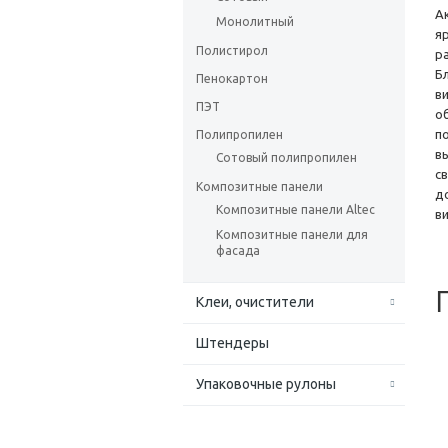
А
Монолитный
я
Полистирол
р
Б
Пенокартон
в
ПЭТ
о
п
Полипропилен
в
Сотовый полипропилен
с
Композитные панели
д
Композитные панели Altec
в
Композитные панели для
фасада
Клеи, очистители
Штендеры
Упаковочные рулоны