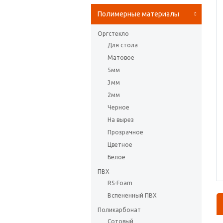
Полимерные материалы
Оргстекло
Для стола
Матовое
5мм
3мм
2мм
Черное
На вырез
Прозрачное
Цветное
Белое
ПВХ
RS-Foam
Вспененный ПВХ
Поликарбонат
Сотовый