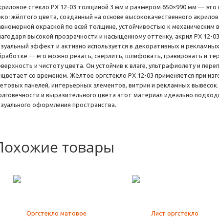
криловое стекло PX 12-03 толщиной 3 мм и размером 650×990 мм — это 
рко-жёлтого цвета, созданный на основе высококачественного акрило
авномерной окраской по всей толщине, устойчивостью к механическим 
лагодаря высокой прозрачности и насыщенному оттенку, акрил PX 12-0
изуальный эффект и активно используется в декоративных и рекламных
бработке — его можно резать, сверлить, шлифовать, гравировать и т
оверхность и чистоту цвета. Он устойчив к влаге, ультрафиолету и пере
ыцветает со временем. Жёлтое оргстекло PX 12-03 применяется при из
ветовых панелей, интерьерных элементов, витрин и рекламных вывесок
олговечности и выразительного цвета этот материал идеально подходи
изуального оформления пространства.
Похожие товары