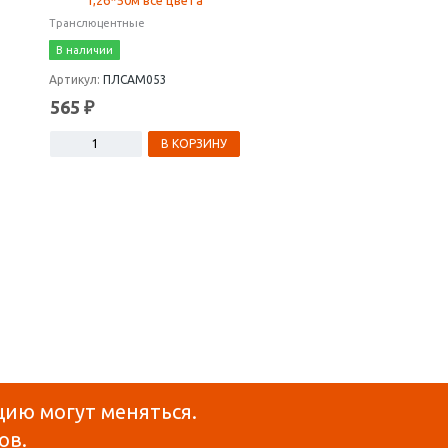
Транслюцентные
Полимерные материалы
В наличии
В наличии
Артикул:
ПЛСАМ053
Артикул:
ПКСОТ404
565 ₽
7100 ₽
В КОРЗИНУ
В КОРЗ
цию могут меняться.
ов.