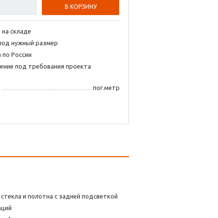
В КОРЗИНУ
 на складе
под нужный размер
 по России
ение под требования проекта
я
пог.метр
стекла и полотна с задней подсветкой
аций