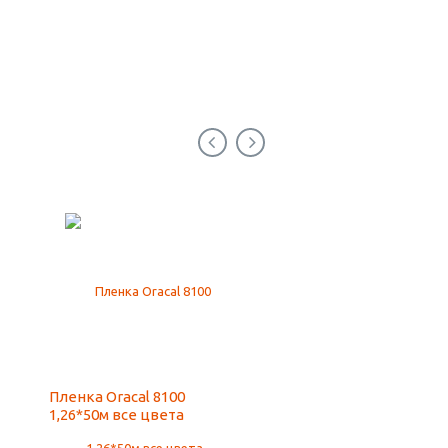
Пленка Oracal 8100
Поликарбонат сотов
1,26*50м все цвета
цветной 2100*12000 4
пл-ть 0,56 кг/м2