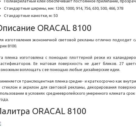
Полиакрилатный клей обеспечивает постоянное прилипание, прозра
Стандартные ширины, мм: 1260, 1000, 914, 756, 630, 500, 466, 378
Стандартные намотки, м: 50
Описание ORACAL 8100
ля изготовления экономичной световой рекламы отлично подходит с
рии 8100.
та пленка изготовлена с помощью плоттерной резки из каландрир
ластификаторов. Ее матовая поверхность не дает бликов. 27 цве
озможным воплощать с ее помощью любые дизайнерские идеи.
рименяется транслюцентная пленка средне- и краткосрочно как внутри
о стеклом и акрилом для световой рекламы, декорирования поверхнос
спользовании в условиях среднеевропейского умеренного климата сро
года.
Палитра ORACAL 8100