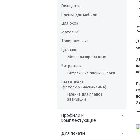
Глянцевые
Пленка для мебели
Для окон
Матовые
Тонировочные
Д
се
Цветные
Металлизированные
Э
п
Витражные
в
Витражные пленки Оракл
Светящиеся
П
(фотолюминесцентные)
с
Пленка для планов
и
эвакуации
3 
Профили и
комплектующие
Для печати