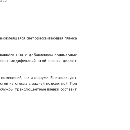
чный
амоклеящаяся светорассеивающая пленка
ованного ПВХ с добавлением полимерных
товых модификаций этой пленки делают
 помещений, так и снаружи. Ее используют
тей из стекла с задней подсветкой. При
к службы транслюцентные пленки составит