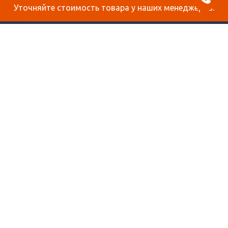
Уточняйте стоимость товара у наших менеджеров.
О КОМПАНИИ
ДОСТАВКА И ОПЛАТА
СТАТЬИ
КОНТАКТЫ
КАРТА САЙТА
ПРОДУКЦИЯ
СОТОВЫЙ ПОЛИКАРБОНАТ
МОНОЛИТНЫЙ ПОЛИКАРБОНАТ
ОРГСТЕКЛО
ПЕНОКАРТОН
САМОКЛЕЯЩАЯСЯ ПЛЕНКА
+7 (812)
412-26-15
info@reklama-mat.ru