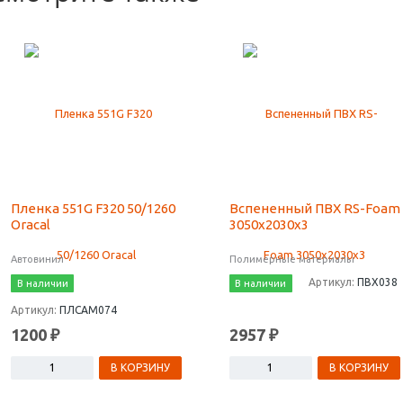
Пленка 551G F320 50/1260
Вспененный ПВХ RS-Foam
Oracal
3050х2030х3
Автовинил
Полимерные материалы
Артикул:
ПВХ038
В наличии
В наличии
Артикул:
ПЛСАМ074
1200 ₽
2957 ₽
В КОРЗИНУ
В КОРЗИНУ