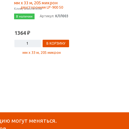
мм х 33 м, 205 микрон
Клеи, очистители
Транслюцентные
Артикул:
КЛЛ003
В наличии
Под заказ
1364 ₽
В КОРЗИНУ
В КОРЗ
цию могут меняться.
ов.