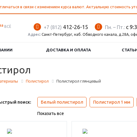
тличаться в связи с изменением курса валют. Актуальную стоимость у
412-26-15
с 9:
ВСЁ
+7 (812)
Пн. – Пт.:
Адрес:
Санкт-Петербург, наб. Обводного канала, д.28А, оф
ПАНИИ
ДОСТАВКА И ОПЛАТА
СТАТЬ
стирол
атериалы
Полистирол
Полистирол глянцевый
Белый полистирол
Полистирол 1 мм
ыстрый поиск:
Показать все