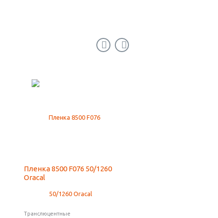
Пленка 8500 F076 50/1260
Клей Cosmofen CA 12 
Oracal
гр.)
Транслюцентные
Клеи, очистители