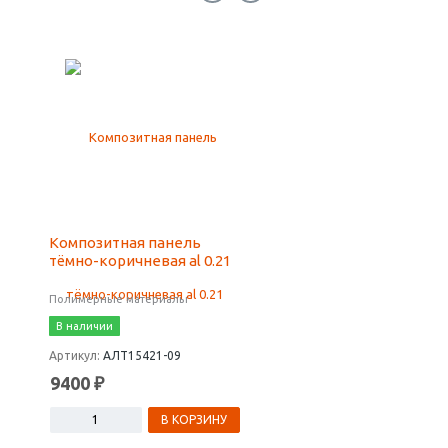
Композитная панель
Композитные панел
тёмно-коричневая al 0.21
мокрый асфальт
металлик al 0.21
Полимерные материалы
Полимерные материалы
В наличии
В наличии
Артикул:
АЛТ15421-09
Артикул:
АЛТ15421-19
9400 ₽
8200 ₽
В КОРЗИНУ
В КОРЗ