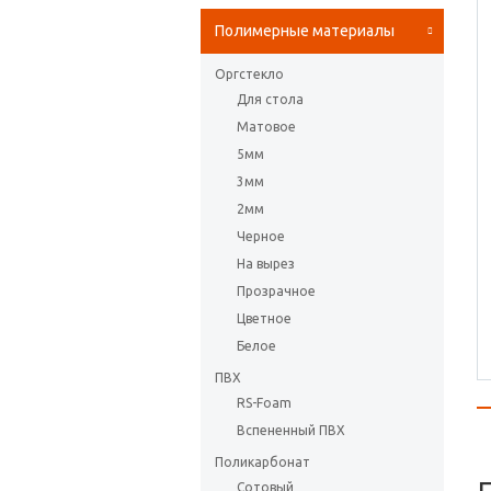
Полимерные материалы
Оргстекло
Для стола
Матовое
5мм
3мм
2мм
Черное
На вырез
Прозрачное
Цветное
Белое
ПВХ
RS-Foam
Вспененный ПВХ
Поликарбонат
Сотовый